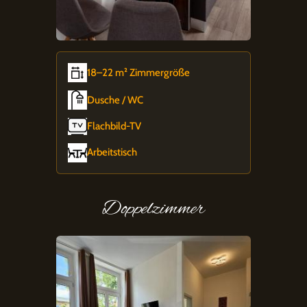
18–22 m² Zimmergröße
Dusche / WC
Flachbild-TV
Arbeitstisch
Doppelzimmer